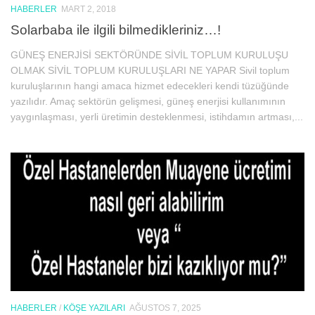
HABERLER
MART 2, 2018
Solarbaba ile ilgili bilmedikleriniz…!
GÜNEŞ ENERJİSİ SEKTÖRÜNDE SİVİL TOPLUM KURULUŞU
OLMAK SİVİL TOPLUM KURULUŞLARI NE YAPAR Sivil toplum
kuruluşlarının hangi amaca hizmet edecekleri kendi tüzüğünde
yazılıdır. Amaç sektörün gelişmesi, güneş enerjisi kullanımının
yaygınlaşması, yerli üretimin desteklenmesi, istihdamın artması,...
HABERLER
/
KÖŞE YAZILARI
AĞUSTOS 7, 2025