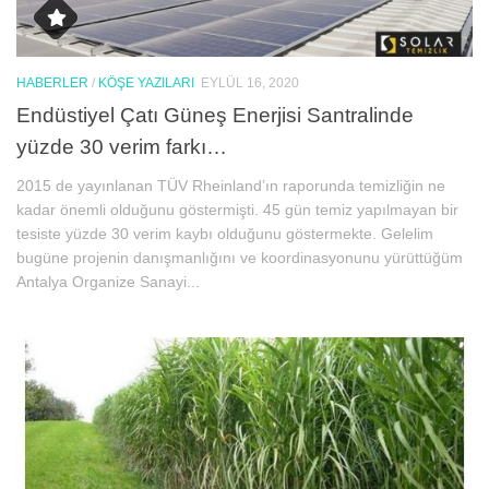
HABERLER
/
KÖŞE YAZILARI
EYLÜL 16, 2020
Endüstiyel Çatı Güneş Enerjisi Santralinde
yüzde 30 verim farkı…
2015 de yayınlanan TÜV Rheinland’ın raporunda temizliğin ne
kadar önemli olduğunu göstermişti. 45 gün temiz yapılmayan bir
tesiste yüzde 30 verim kaybı olduğunu göstermekte. Gelelim
bugüne projenin danışmanlığını ve koordinasyonunu yürüttüğüm
Antalya Organize Sanayi...