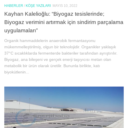
HABERLER
/
KÖŞE YAZILARI
MAYIS 10, 2022
Kayhan Kalelioğlu: “Biyogaz tesislerinde;
Biyogaz verimini artırmak için sindirim parçalama
uygulamaları”
Organik hammaddelerin anaerobik fermantasyonu
mükemmelleştirilmiş, olgun bir teknolojidir. Organikler yaklaşık
37°C sıcaklıklarda fermenterde bakteriler tarafından ayrıştırılır.
Biyogaz, ana bileşeni ve gerçek enerji taşıyıcısı metan olan
metabolik bir ürün olarak üretilir. Bununla birlikte, katı
biyokütlenin...