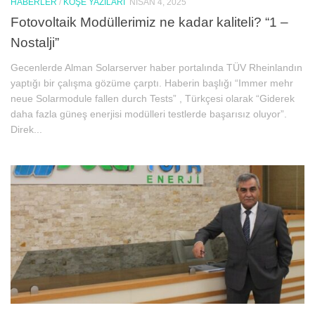
HABERLER
/
KÖŞE YAZILARI
NISAN 4, 2025
Fotovoltaik Modüllerimiz ne kadar kaliteli? “1 –
Nostalji”
Gecenlerde Alman Solarserver haber portalında TÜV Rheinlandın
yaptığı bir çalışma gözüme çarptı. Haberin başlığı “Immer mehr
neue Solarmodule fallen durch Tests” , Türkçesi olarak “Giderek
daha fazla güneş enerjisi modülleri testlerde başarısız oluyor”.
Direk...