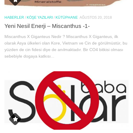
HABERLER
/
KÖŞE YAZILARI
/
KÜTÜPHANE
AĞUSTOS 20, 2018
Yeni Nesil Enerji – Miscanthus -1-
Miscanthus X Giganteus Nedir ? Miscanthus X Giganteus, ilk
olarak Asya ülkeleri olan Kore, Vietnam ve Cin de görülmüstür, bu
yüzden de cin fidesi diye de anılmaktadır. Bir CO4 bitkisi olması
sebebiyle dogaya katkısı...