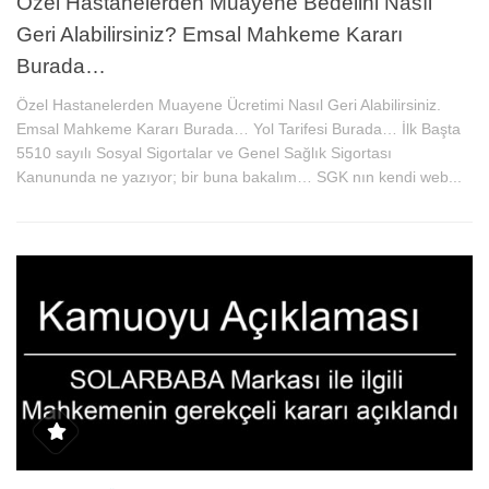
Özel Hastanelerden Muayene Bedelini Nasıl
Geri Alabilirsiniz? Emsal Mahkeme Kararı
Burada…
Özel Hastanelerden Muayene Ücretimi Nasıl Geri Alabilirsiniz.
Emsal Mahkeme Kararı Burada… Yol Tarifesi Burada… İlk Başta
5510 sayılı Sosyal Sigortalar ve Genel Sağlık Sigortası
Kanununda ne yazıyor; bir buna bakalım… SGK nın kendi web...