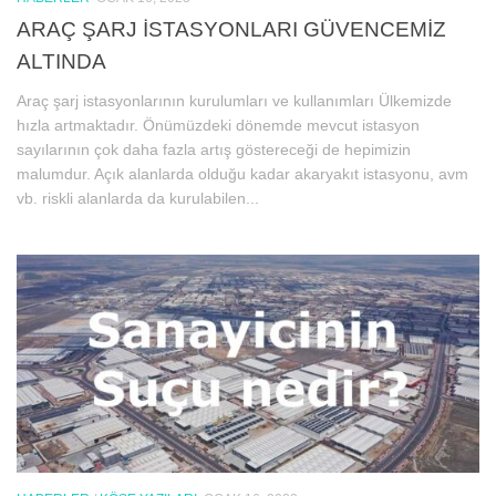
ARAÇ ŞARJ İSTASYONLARI GÜVENCEMİZ
ALTINDA
Araç şarj istasyonlarının kurulumları ve kullanımları Ülkemizde
hızla artmaktadır. Önümüzdeki dönemde mevcut istasyon
sayılarının çok daha fazla artış göstereceği de hepimizin
malumdur. Açık alanlarda olduğu kadar akaryakıt istasyonu, avm
vb. riskli alanlarda da kurulabilen...