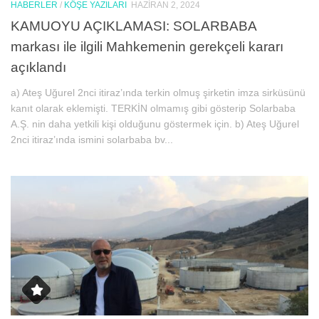
HABERLER
/
KÖŞE YAZILARI
HAZIRAN 2, 2024
KAMUOYU AÇIKLAMASI: SOLARBABA
markası ile ilgili Mahkemenin gerekçeli kararı
açıklandı
a) Ateş Uğurel 2nci itiraz’ında terkin olmuş şirketin imza sirküsünü
kanıt olarak eklemişti. TERKİN olmamış gibi gösterip Solarbaba
A.Ş. nin daha yetkili kişi olduğunu göstermek için. b) Ateş Uğurel
2nci itiraz’ında ismini solarbaba bv...