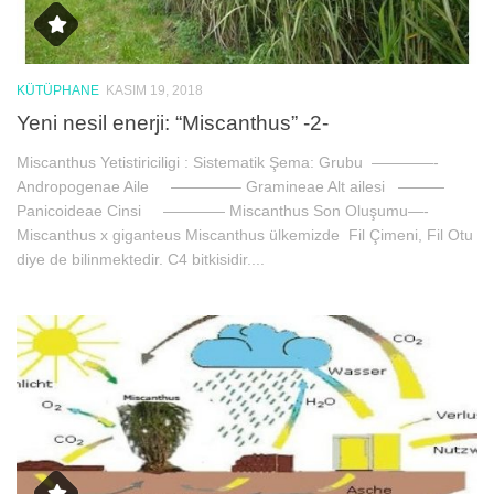
KÜTÜPHANE
KASIM 19, 2018
Yeni nesil enerji: “Miscanthus” -2-
Miscanthus Yetistiriciligi : Sistematik Şema: Grubu ————-
Andropogenae Aile ————– Gramineae Alt ailesi ———
Panicoideae Cinsi ———— Miscanthus Son Oluşumu—-
Miscanthus x giganteus Miscanthus ülkemizde Fil Çimeni, Fil Otu
diye de bilinmektedir. C4 bitkisidir....