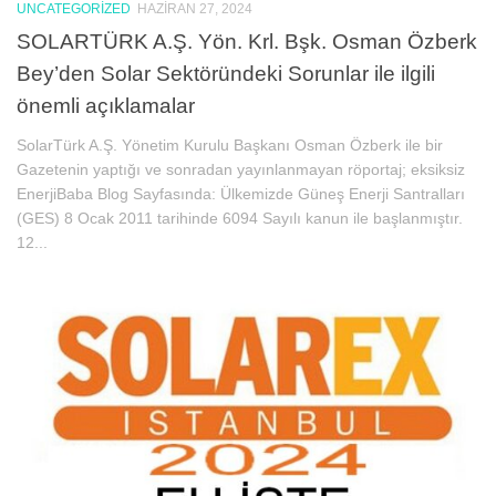
UNCATEGORIZED
HAZIRAN 27, 2024
SOLARTÜRK A.Ş. Yön. Krl. Bşk. Osman Özberk
Bey’den Solar Sektöründeki Sorunlar ile ilgili
önemli açıklamalar
SolarTürk A.Ş. Yönetim Kurulu Başkanı Osman Özberk ile bir
Gazetenin yaptığı ve sonradan yayınlanmayan röportaj; eksiksiz
EnerjiBaba Blog Sayfasında: Ülkemizde Güneş Enerji Santralları
(GES) 8 Ocak 2011 tarihinde 6094 Sayılı kanun ile başlanmıştır.
12...