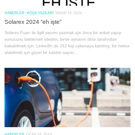
HABERLER
/
KÖŞE YAZILARI
NISAN 14, 2024
Solarex 2024 “eh işte”
Solarex Fuarı ile ilgili yazımı yazmak için önce bir anket yapıp
sonucunu beklemek istedim, birde aynanın öbür tarafından
bakabilmek için. LinkedIn de 252 kişi oylamaya katılmış, bir netice
alabilmek için güzel bir katılım sayısı...
HABERLER
OCAK 16, 2023