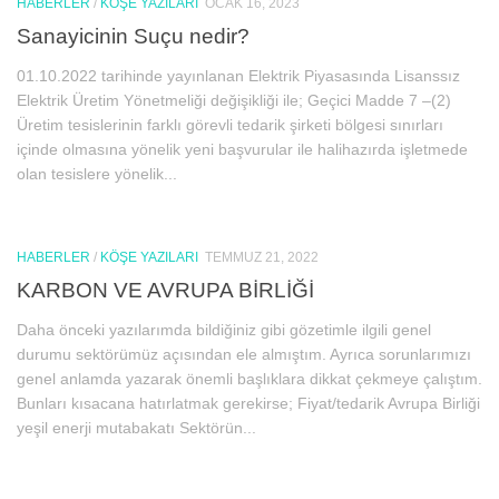
HABERLER
/
KÖŞE YAZILARI
OCAK 16, 2023
Sanayicinin Suçu nedir?
01.10.2022 tarihinde yayınlanan Elektrik Piyasasında Lisanssız
Elektrik Üretim Yönetmeliği değişikliği ile; Geçici Madde 7 –(2)
Üretim tesislerinin farklı görevli tedarik şirketi bölgesi sınırları
içinde olmasına yönelik yeni başvurular ile halihazırda işletmede
olan tesislere yönelik...
HABERLER
/
KÖŞE YAZILARI
TEMMUZ 21, 2022
KARBON VE AVRUPA BİRLİĞİ
Daha önceki yazılarımda bildiğiniz gibi gözetimle ilgili genel
durumu sektörümüz açısından ele almıştım. Ayrıca sorunlarımızı
genel anlamda yazarak önemli başlıklara dikkat çekmeye çalıştım.
Bunları kısacana hatırlatmak gerekirse; Fiyat/tedarik Avrupa Birliği
yeşil enerji mutabakatı Sektörün...